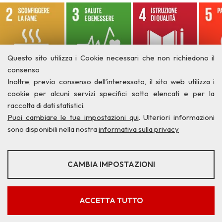
Questo sito utilizza i Cookie necessari che non richiedono il
consenso
Inoltre, previo consenso dell’interessato, il sito web utilizza i
cookie per alcuni servizi specifici sotto elencati e per la
raccolta di dati statistici.
Puoi cambiare le tue impostazioni qui
. Ulteriori informazioni
sono disponibili nella nostra
informativa sulla privacy
STATISTICHE
CAMBIA IMPOSTAZIONI
Strumenti statistici che raccolgono dati anonimi sull'utilizzo e la
funzionalità del sito web.
Privacy
Credits
Contatti
Mostra maggiori informazioni
ACCETTA TUTTO
Google Analytics
SERVIZI FACOLTATVI