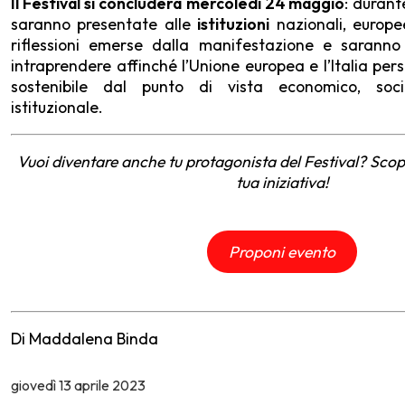
Il Festival si concluderà
mercoledì 24 maggio
: durant
saranno presentate alle
istituzioni
nazionali, europee
riflessioni emerse dalla manifestazione e saranno 
intraprendere affinché l’Unione europea e l’Italia pe
sostenibile dal punto di vista economico, soc
istituzionale.
Vuoi diventare anche tu protagonista del Festival? Sco
tua iniziativa!
Proponi evento
Di Maddalena Binda
giovedì
13 aprile 2023