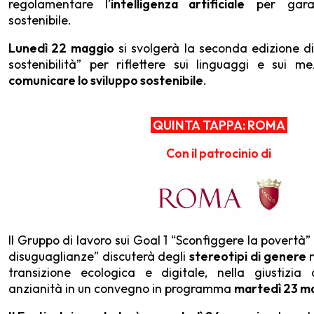
regolamentare l’
intelligenza artificiale
per garan
sostenibile.
Lunedì 22 maggio
si svolgerà la seconda edizione di
sostenibilità” per riflettere sui linguaggi e sui me
comunicare lo sviluppo sostenibile
.
QUINTA TAPPA: ROMA
Con il patrocinio di
Il Gruppo di lavoro sui Goal 1 “Sconfiggere la povertà”
disuguaglianze” discuterà degli
stereotipi di genere
n
transizione ecologica e digitale, nella giustizia
anzianità in un convegno in programma
martedì 23 m