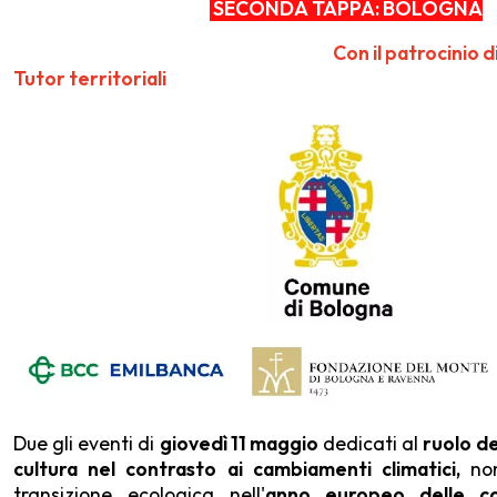
SECONDA TAPPA: BOLOGNA
Con il patroci
Tutor territoriali
Due gli eventi di
giovedì 11 maggio
dedicati al
ruolo de
cultura nel contrasto ai cambiamenti climatici,
no
transizione ecologica nell'
anno europeo delle c