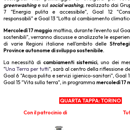
greenwashing
e sul
social washing
,
realizzato dai Grup
7 “Energia pulita e accessibile”, Goal 12 “Co
responsabili” e Goal 13 “Lotta al cambiamento climatic
Mercoledì 17 maggio
mattina, durante l’evento sul Goal
sostenibili”, verranno discusse e analizzate le esperie
di varie Regioni italiane nell’ambito delle
Strategi
Province autonome di sviluppo sostenibile
.
La necessità di
cambiamenti sistemici
, uno dei me
“
Una Terra per tutti
”, sarà al centro della riflessione d
Goal 6 “Acqua pulita e servizi igienico-sanitari”, Goal 
Goal 15 “Vita sulla terra”, in programma
mercoledì 17
QUARTA TAPPA: TORINO
Con il patrocinio di
Tut