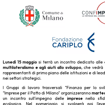
Lunedì 15 maggio
si terrà un incontro dedicato alle
multilateralismo e agli aiuti allo sviluppo,
che vedrà l
rappresentanti di primo piano delle istituzioni e di le
nei settori strategici.
I Gruppi di lavoro trasversali “Finanza per lo svi
“Imprese per il Patto di Milano” organizzeranno
marted
un incontro sull’impegno delle
imprese
nella sfid
ecologica. Nel pomeriggio si svolgerà poi l’eve