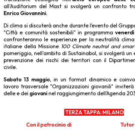
all'Auditorium del Mast si svolgerà un confronto t
Enrico Giovannini
.
Di clima si discuterà anche durante l’evento del Gruppo
“Città e comunità sostenibili” in programma
venerdì
confronteranno le esperienze per la neutralità clim
italiane della Missione
100 Climate neutral and smart
pomeriggio, nell'ambito di Sustainabol, si svolgerà un
prevenzione dei rischi dei territori con il Dipartime
civile.
Sabato 13 maggio
, in un format dinamico e coinvo
lavoro trasversale “Organizzazioni giovanili” inviterà 
delle e dei
giovani
nel raggiungimento dell’Agenda 20
TERZA TAPPA: MILANO
Con il patrocinio di
Tutor 